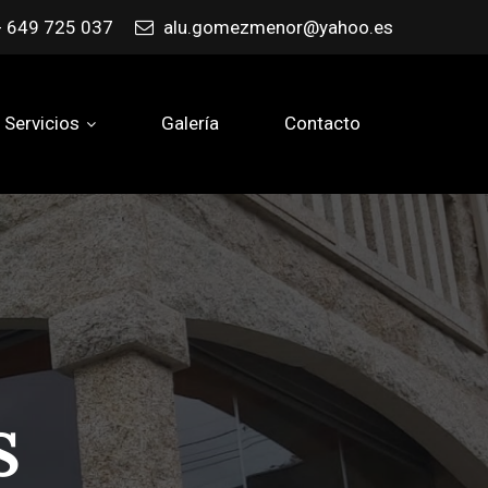
- 649 725 037
alu.gomezmenor@yahoo.es
Servicios
Galería
Contacto
S